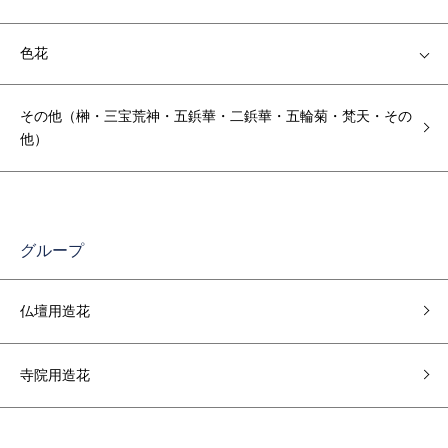
色花
その他（榊・三宝荒神・五鋲華・二鋲華・五輪菊・梵天・その
他）
グループ
仏壇用造花
寺院用造花