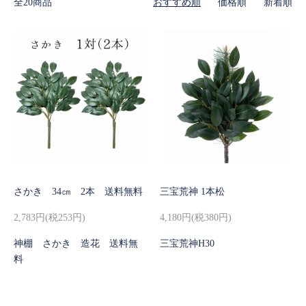
全20商品
おすすめ順
価格順
新着順
さかき 34㎝ 2本 送料無料
三宝荒神 1本松
2,783円(税253円)
4,180円(税380円)
神棚 さかき 造花 送料無
三宝荒神H30
料