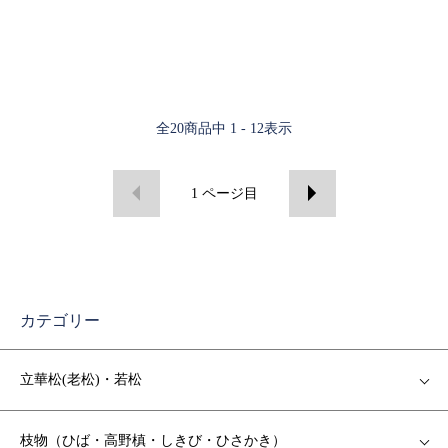
全
20
商品中
1 - 12
表示
1
ページ目
カテゴリー
立華松(老松)・若松
枝物（ひば・高野槙・しきび・ひさかき）