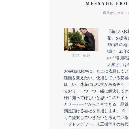
MESSAGE FRO
店長からのメッ
【新しいお
花」を提供
都山科の地
掛け、25年
竹花 佑磨
の「環境問
大変さ」は
お寺様のお声に、どこに依頼してい
種類を変えたい。使用している花器
ほしい、造花には抵抗がある等々、
ており、一つ一つ一緒に解決してき
様に知ってほしいと思いこのサイト
とメーカーだからこそできる、品質
満足頂ける会社を目指します。 ※
くご提案していきたいと考えている
ーブドフラワー、人工樹等その時代