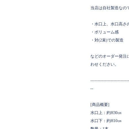
当店は自社製造なの
・水口上、水口高さ
・ボリューム感
・対(2束)での製造
などのオーダー発注
わせください。
--------------------------
--
[商品概要]
水口上：約H30㎝
水口下：約H10㎝
数量：1本