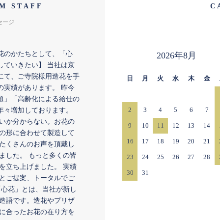
M STAFF
C
セージ
花のかたちとして、「心
2026年8月
していきたい】 当社は京
にて、ご寺院様用造花を手
日
月
火
水
木
金
の実績があります。 昨今
題」「高齢化による給仕の
2
3
4
5
6
7
年々増加しております。
いか分からない。お花の
9
10
11
12
13
14
の形に合わせて製造して
16
17
18
19
20
21
たくさんのお声を頂戴し
ました。 もっと多くの皆
23
24
25
26
27
28
を立ち上げました。 実績
30
31
とご提案、トータルでご
「心花」とは、当社が新し
造語です。造花やプリザ
に合ったお花の在り方を