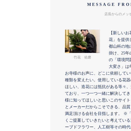
MESSAGE FRO
店長からのメッ
【新しいお
花」を提供
都山科の地
掛け、25年
竹花 佑磨
の「環境問
大変さ」は
お寺様のお声に、どこに依頼してい
種類を変えたい。使用している花器
ほしい、造花には抵抗がある等々、
ており、一つ一つ一緒に解決してき
様に知ってほしいと思いこのサイト
とメーカーだからこそできる、品質
満足頂ける会社を目指します。 ※
くご提案していきたいと考えている
ーブドフラワー、人工樹等その時代