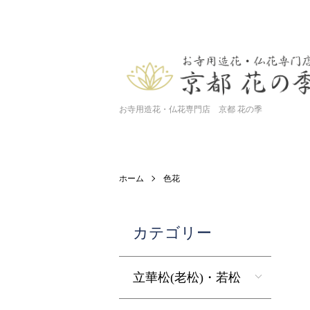
お寺用造花・仏花専門店 京都 花の季
ホーム
色花
カテゴリー
立華松(老松)・若松