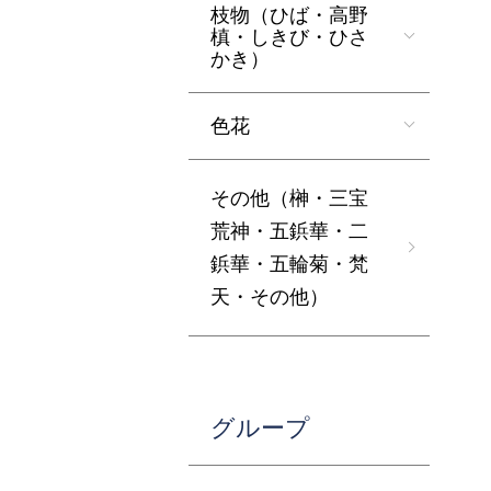
枝物（ひば・高野
槙・しきび・ひさ
かき）
色花
その他（榊・三宝
荒神・五鋲華・二
鋲華・五輪菊・梵
天・その他）
グループ