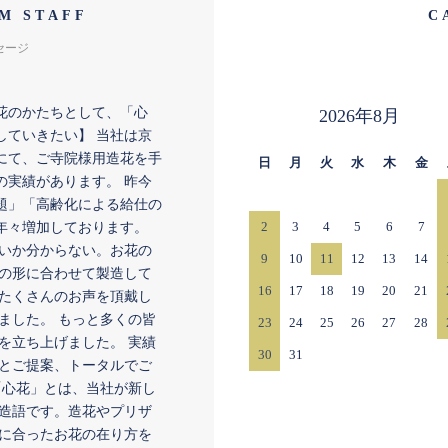
M STAFF
C
セージ
花のかたちとして、「心
2026年8月
していきたい】 当社は京
にて、ご寺院様用造花を手
日
月
火
水
木
金
の実績があります。 昨今
題」「高齢化による給仕の
2
3
4
5
6
7
年々増加しております。
いか分からない。お花の
9
10
11
12
13
14
の形に合わせて製造して
16
17
18
19
20
21
たくさんのお声を頂戴し
ました。 もっと多くの皆
23
24
25
26
27
28
を立ち上げました。 実績
30
31
とご提案、トータルでご
「心花」とは、当社が新し
造語です。造花やプリザ
に合ったお花の在り方を