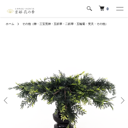
0
ホーム
その他（榊・三宝荒神・五鋲華・二鋲華・五輪菊・梵天・その他）